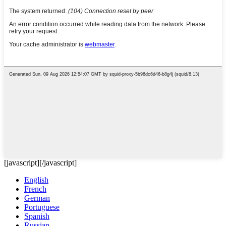
[javascript]
[/javascript]
English
French
German
Portuguese
Spanish
Russian