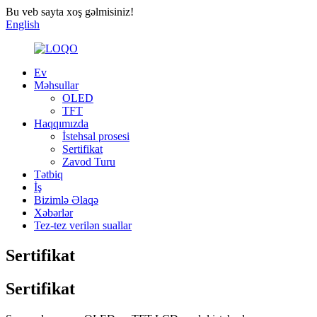
Bu veb sayta xoş gəlmisiniz!
English
Ev
Məhsullar
OLED
TFT
Haqqımızda
İstehsal prosesi
Sertifikat
Zavod Turu
Tətbiq
İş
Bizimlə Əlaqə
Xəbərlər
Tez-tez verilən suallar
Sertifikat
Sertifikat