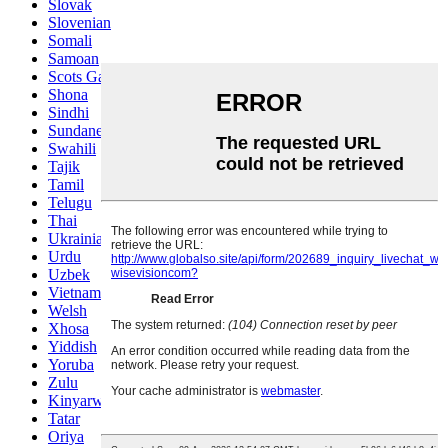
Slovak
Slovenian
Somali
Samoan
Scots Gaelic
Shona
Sindhi
Sundanese
Swahili
Tajik
Tamil
Telugu
Thai
Ukrainian
Urdu
Uzbek
Vietnamese
Welsh
Xhosa
Yiddish
Yoruba
Zulu
Kinyarwanda
Tatar
Oriya