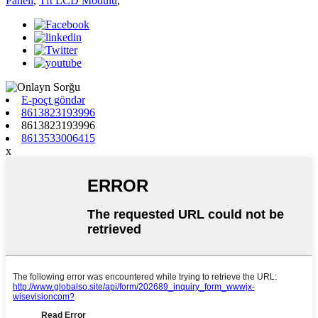
Paneli
,
Tft LCD Modulu
,
E-poçt göndər
8613823193996
8613823193996
8613533006415
x