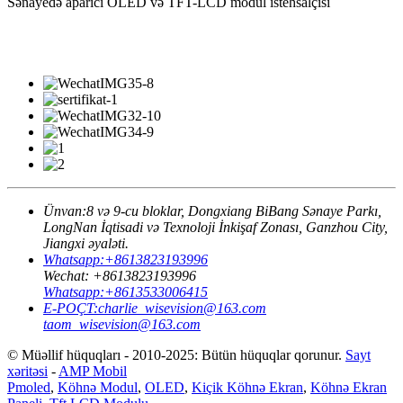
Sənayedə aparıcı OLED və TFT-LCD modul istehsalçısı
Ünvan:
8 və 9-cu bloklar, Dongxiang BiBang Sənaye Parkı,
LongNan İqtisadi və Texnoloji İnkişaf Zonası, Ganzhou City,
Jiangxi əyaləti.
Whatsapp:
+8613823193996
Wechat:
+8613823193996
Whatsapp:
+8613533006415
E-POÇT:
charlie_wisevision@163.com
taom_wisevision@163.com
© Müəllif hüquqları - 2010-2025: Bütün hüquqlar qorunur.
Sayt
xəritəsi
-
AMP Mobil
Pmoled
,
Köhnə Modul
,
OLED
,
Kiçik Köhnə Ekran
,
Köhnə Ekran