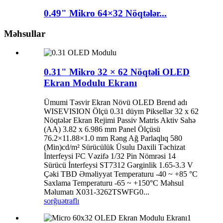
0.49" Mikro 64×32 Nöqtələr...
Məhsullar
0.31" Mikro 32 × 62 Nöqtəli OLED
Ekran Modulu Ekranı
Ümumi Təsvir Ekran Növü OLED Brend adı
WISEVISION Ölçü 0.31 düym Piksellər 32 x 62
Nöqtələr Ekran Rejimi Passiv Matris Aktiv Sahə
(AA) 3.82 x 6.986 mm Panel Ölçüsü
76.2×11.88×1.0 mm Rəng Ağ Parlaqlıq 580
(Min)cd/m² Sürücülük Üsulu Daxili Təchizat
İnterfeysi I²C Vəzifə 1/32 Pin Nömrəsi 14
Sürücü İnterfeysi ST7312 Gərginlik 1.65-3.3 V
Çəki TBD Əməliyyat Temperaturu -40 ~ +85 °C
Saxlama Temperaturu -65 ~ +150°C Məhsul
Məlumatı X031-3262TSWFG0...
sorğu
ətraflı