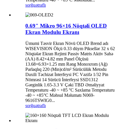
sorğu
ətraflı
0.69" Mikro 96×16 Nöqtəli OLED
Ekran Modulu Ekranı
Ümumi Təsvir Ekran Növü OLED Brend adı
WISEVISION Ölçü 0.33 düym Piksellər 32 x 62
Nöqtələr Ekran Rejimi Passiv Matris Aktiv Sahə
(AA) 8.42×4.82 mm Panel Ölçüsü
13.68×6.93×1.25 mm Rəng Monoxrom (Ağ)
Parlaqlıq 220 (Min)cd/m² Sürücülük Metodu
Daxili Təchizat İnterfeysi I²C Vəzifə 1/32 Pin
Nömrəsi 14 Sürücü İnterfeysi SSD1312
Gərginlik 1.65-3.3 V Çəki TBD Əməliyyat
Temperaturu -40 ~ +85 °C Saxlama Temperaturu
-40 ~ +85°C Məhsul Məlumatı N069-
9616TSWIG0...
sorğu
ətraflı