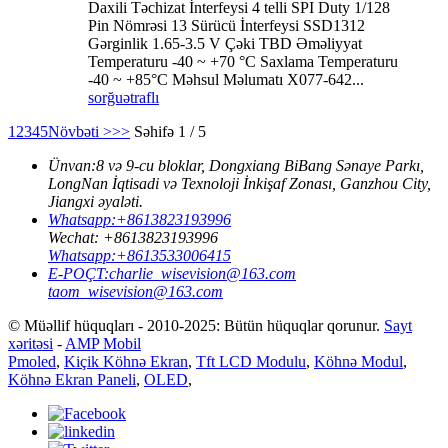
Daxili Təchizat İnterfeysi 4 telli SPI Duty 1/128
Pin Nömrəsi 13 Sürücü İnterfeysi SSD1312
Gərginlik 1.65-3.5 V Çəki TBD Əməliyyat
Temperaturu -40 ~ +70 °C Saxlama Temperaturu
-40 ~ +85°C Məhsul Məlumatı X077-642...
sorğu
ətraflı
1
2
3
4
5
Növbəti >
>>
Səhifə 1 / 5
Ünvan:
8 və 9-cu bloklar, Dongxiang BiBang Sənaye Parkı,
LongNan İqtisadi və Texnoloji İnkişaf Zonası, Ganzhou City,
Jiangxi əyaləti.
Whatsapp:
+8613823193996
Wechat:
+8613823193996
Whatsapp:
+8613533006415
E-POÇT:
charlie_wisevision@163.com
taom_wisevision@163.com
© Müəllif hüquqları - 2010-2025: Bütün hüquqlar qorunur.
Sayt
xəritəsi
-
AMP Mobil
Pmoled
,
Kiçik Köhnə Ekran
,
Tft LCD Modulu
,
Köhnə Modul
,
Köhnə Ekran Paneli
,
OLED
,