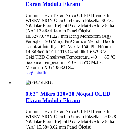
Ekran Modulu Ekranı
Ümumi Təsvir Ekran Növü OLED Brend adı
WISEVISION Ölçü 0.54 düym Piksellər 96×32
Nöqtələr Ekran Rejimi Passiv Matris Aktiv Sahə
(AA) 12.46×4.14 mm Panel Ölçüsü
18.52×7.04×1.227 mm Rəng Monoxrom (Ağ)
Parlaqlıq 190 (Min)cd/m² Sürücü Metodu Daxili
Təchizat İnterfeysi I²C Vəzifə 1/40 Pin Nömrəsi
14 Sürücü IC CH1115 Gərginlik 1.65-3.3 V
Çəki TBD Əməliyyat Temperaturu -40 ~ +85 °C
Saxlama Temperaturu -40 ~ +85°C Məhsul
Məlumatı X054-9632TS...
sorğu
ətraflı
0.63" Mikro 120×28 Nöqtəli OLED
Ekran Modulu Ekranı
Ümumi Təsvir Ekran Növü OLED Brend adı
WISEVISION Ölçü 0.63 düym Piksellər 120×28
Nöqtələr Ekran Rejimi Passiv Matris Aktiv Sahə
(AA) 15.58×3.62 mm Panel Ölçüsü