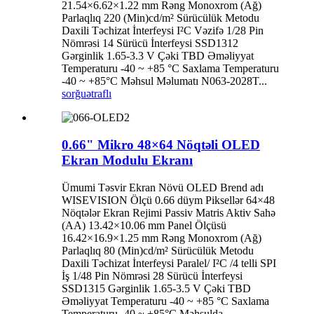
21.54×6.62×1.22 mm Rəng Monoxrom (Ağ)
Parlaqlıq 220 (Min)cd/m² Sürücülük Metodu
Daxili Təchizat İnterfeysi I²C Vəzifə 1/28 Pin
Nömrəsi 14 Sürücü İnterfeysi SSD1312
Gərginlik 1.65-3.3 V Çəki TBD Əməliyyat
Temperaturu -40 ~ +85 °C Saxlama Temperaturu
-40 ~ +85°C Məhsul Məlumatı N063-2028T...
sorğu
ətraflı
0.66" Mikro 48×64 Nöqtəli OLED
Ekran Modulu Ekranı
Ümumi Təsvir Ekran Növü OLED Brend adı
WISEVISION Ölçü 0.66 düym Piksellər 64×48
Nöqtələr Ekran Rejimi Passiv Matris Aktiv Sahə
(AA) 13.42×10.06 mm Panel Ölçüsü
16.42×16.9×1.25 mm Rəng Monoxrom (Ağ)
Parlaqlıq 80 (Min)cd/m² Sürücülük Metodu
Daxili Təchizat İnterfeysi Paralel/ I²C /4 telli SPI
İş 1/48 Pin Nömrəsi 28 Sürücü İnterfeysi
SSD1315 Gərginlik 1.65-3.5 V Çəki TBD
Əməliyyat Temperaturu -40 ~ +85 °C Saxlama
Temperaturu -40 ~ +85°C Məhsulda...