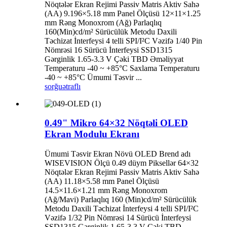
Nöqtələr Ekran Rejimi Passiv Matris Aktiv Sahə
(AA) 9.196×5.18 mm Panel Ölçüsü 12×11×1.25
mm Rəng Monoxrom (Ağ) Parlaqlıq
160(Min)cd/m² Sürücülük Metodu Daxili
Təchizat İnterfeysi 4 telli SPI/I²C Vəzifə 1/40 Pin
Nömrəsi 16 Sürücü İnterfeysi SSD1315
Gərginlik 1.65-3.3 V Çəki TBD Əməliyyat
Temperaturu -40 ~ +85°C Saxlama Temperaturu
-40 ~ +85°C Ümumi Təsvir ...
sorğu
ətraflı
0.49" Mikro 64×32 Nöqtəli OLED
Ekran Modulu Ekranı
Ümumi Təsvir Ekran Növü OLED Brend adı
WISEVISION Ölçü 0.49 düym Piksellər 64×32
Nöqtələr Ekran Rejimi Passiv Matris Aktiv Sahə
(AA) 11.18×5.58 mm Panel Ölçüsü
14.5×11.6×1.21 mm Rəng Monoxrom
(Ağ/Mavi) Parlaqlıq 160 (Min)cd/m² Sürücülük
Metodu Daxili Təchizat İnterfeysi 4 telli SPI/I²C
Vəzifə 1/32 Pin Nömrəsi 14 Sürücü İnterfeysi
SSD1315 Gərginlik 1.65-3.3 V Çəki TBD