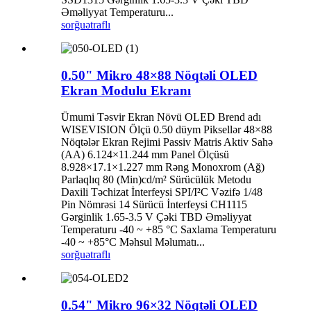
Əməliyyat Temperaturu...
sorğu
ətraflı
0.50" Mikro 48×88 Nöqtəli OLED
Ekran Modulu Ekranı
Ümumi Təsvir Ekran Növü OLED Brend adı
WISEVISION Ölçü 0.50 düym Piksellər 48×88
Nöqtələr Ekran Rejimi Passiv Matris Aktiv Sahə
(AA) 6.124×11.244 mm Panel Ölçüsü
8.928×17.1×1.227 mm Rəng Monoxrom (Ağ)
Parlaqlıq 80 (Min)cd/m² Sürücülük Metodu
Daxili Təchizat İnterfeysi SPI/I²C Vəzifə 1/48
Pin Nömrəsi 14 Sürücü İnterfeysi CH1115
Gərginlik 1.65-3.5 V Çəki TBD Əməliyyat
Temperaturu -40 ~ +85 °C Saxlama Temperaturu
-40 ~ +85°C Məhsul Məlumatı...
sorğu
ətraflı
0.54" Mikro 96×32 Nöqtəli OLED