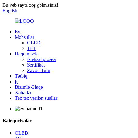
Bu veb sayta xoş gəlmisiniz!
English
Ev
Məhsullar
OLED
TFT
Haqqımızda
İstehsal prosesi
Sertifikat
Zavod Turu
Tətbiq
İş
Bizimlə Əlaqə
Xəbərlər
Tez-tez verilən suallar
Kateqoriyalar
OLED