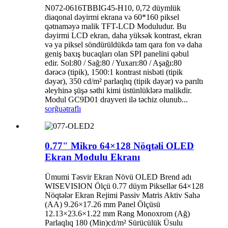
N072-0616TBBIG45-H10, 0,72 düymlük
diaqonal dəyirmi ekrana və 60*160 piksel
qətnaməyə malik TFT-LCD Moduludur. Bu
dəyirmi LCD ekran, daha yüksək kontrast, ekran
və ya piksel söndürüldükdə tam qara fon və daha
geniş baxış bucaqları olan SPI panelini qəbul
edir. Sol:80 / Sağ:80 / Yuxarı:80 / Aşağı:80
dərəcə (tipik), 1500:1 kontrast nisbəti (tipik
dəyər), 350 cd/m² parlaqlıq (tipik dəyər) və parıltı
əleyhinə şüşə səthi kimi üstünlüklərə malikdir.
Modul GC9D01 drayveri ilə təchiz olunub...
sorğu
ətraflı
0.77" Mikro 64×128 Nöqtəli OLED
Ekran Modulu Ekranı
Ümumi Təsvir Ekran Növü OLED Brend adı
WISEVISION Ölçü 0.77 düym Piksellər 64×128
Nöqtələr Ekran Rejimi Passiv Matris Aktiv Sahə
(AA) 9.26×17.26 mm Panel Ölçüsü
12.13×23.6×1.22 mm Rəng Monoxrom (Ağ)
Parlaqlıq 180 (Min)cd/m² Sürücülük Üsulu