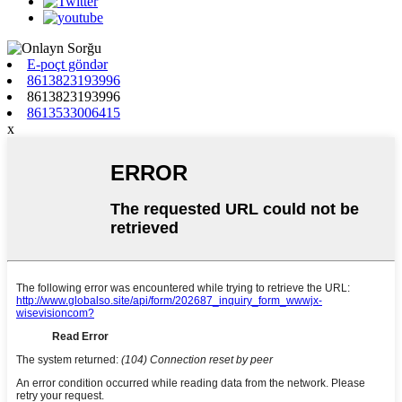
E-poçt göndər
8613823193996
8613823193996
8613533006415
x