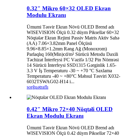
0.32" Mikro 60×32 OLED Ekran
Modulu Ekranı
Ümumi Təsvir Ekran Növü OLED Brend adı
WISEVISION Ölçü 0.32 düym Piksellər 60×32
Nöqtələr Ekran Rejimi Passiv Matris Aktiv Sahə
(AA) 7.06×3.82mm Panel Ölçüsü
9.96×8.85×1.2mm Rəng Ağ (Monoxrom)
Parlaqlıq 160(Min)cd/m² Sürücü Metodu Daxili
Təchizat İnterfeysi I²C Vəzifə 1/32 Pin Nömrəsi
14 Sürücü İnterfeysi SSD1315 Gərginlik 1.65-
3.3 V İş Temperaturu -30 ~ +70 °C Saxlama
Temperaturu -40 ~ +80°C Məhsul Təsviri X032-
6032TSWAG02-H14 i...
sorğu
ətraflı
0.42" Mikro 72×40 Nöqtəli OLED
Ekran Modulu Ekranı
Ümumi Təsvir Ekran Növü OLED Brend adı
WISEVISION Ölçü 0.42 düym Piksellər 72×40