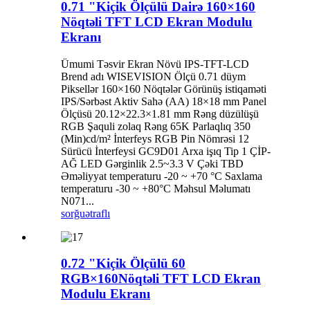
0.71 "Kiçik Ölçülü Dairə 160×160
Nöqtəli TFT LCD Ekran Modulu
Ekranı
Ümumi Təsvir Ekran Növü IPS-TFT-LCD
Brend adı WISEVISION Ölçü 0.71 düym
Piksellər 160×160 Nöqtələr Görünüş istiqaməti
IPS/Sərbəst Aktiv Sahə (AA) 18×18 mm Panel
Ölçüsü 20.12×22.3×1.81 mm Rəng düzülüşü
RGB Şaquli zolaq Rəng 65K Parlaqlıq 350
(Min)cd/m² İnterfeys RGB Pin Nömrəsi 12
Sürücü İnterfeysi GC9D01 Arxa işıq Tip 1 ÇİP-
AĞ LED Gərginlik 2.5~3.3 V Çəki TBD
Əməliyyat temperaturu -20 ~ +70 °C Saxlama
temperaturu -30 ~ +80°C Məhsul Məlumatı
N071...
sorğu
ətraflı
0.72 "Kiçik Ölçülü 60
RGB×160Nöqtəli TFT LCD Ekran
Modulu Ekranı