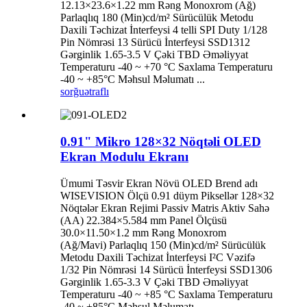
12.13×23.6×1.22 mm Rəng Monoxrom (Ağ)
Parlaqlıq 180 (Min)cd/m² Sürücülük Metodu
Daxili Təchizat İnterfeysi 4 telli SPI Duty 1/128
Pin Nömrəsi 13 Sürücü İnterfeysi SSD1312
Gərginlik 1.65-3.5 V Çəki TBD Əməliyyat
Temperaturu -40 ~ +70 °C Saxlama Temperaturu
-40 ~ +85°C Məhsul Məlumatı ...
sorğu
ətraflı
0.91" Mikro 128×32 Nöqtəli OLED
Ekran Modulu Ekranı
Ümumi Təsvir Ekran Növü OLED Brend adı
WISEVISION Ölçü 0.91 düym Piksellər 128×32
Nöqtələr Ekran Rejimi Passiv Matris Aktiv Sahə
(AA) 22.384×5.584 mm Panel Ölçüsü
30.0×11.50×1.2 mm Rəng Monoxrom
(Ağ/Mavi) Parlaqlıq 150 (Min)cd/m² Sürücülük
Metodu Daxili Təchizat İnterfeysi I²C Vəzifə
1/32 Pin Nömrəsi 14 Sürücü İnterfeysi SSD1306
Gərginlik 1.65-3.3 V Çəki TBD Əməliyyat
Temperaturu -40 ~ +85 °C Saxlama Temperaturu
-40 ~ +85°C Məhsul Məlumatı ...