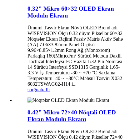
0.32" Mikro 60×32 OLED Ekran
Modulu Ekranı
Ümumi Təsvir Ekran Növü OLED Brend adı
WISEVISION Ölçü 0.32 düym Piksellər 60×32
Nöqtələr Ekran Rejimi Passiv Matris Aktiv Sahə
(AA) 7.06×3.82mm Panel Ölçüsü
9.96×8.85×1.2mm Rəng Ağ (Monoxrom)
Parlaqlıq 160(Min)cd/m² Sürücü Metodu Daxili
Təchizat İnterfeysi I²C Vəzifə 1/32 Pin Nömrəsi
14 Sürücü İnterfeysi SSD1315 Gərginlik 1.65-
3.3 V İş Temperaturu -30 ~ +70 °C Saxlama
Temperaturu -40 ~ +80°C Məhsul Təsviri X032-
6032TSWAG02-H14 i...
sorğu
ətraflı
0.42" Mikro 72×40 Nöqtəli OLED
Ekran Modulu Ekranı
Ümumi Təsvir Ekran Növü OLED Brend adı
WISEVISION Ölçü 0.42 düym Piksellər 72×40