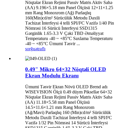
Nöqtələr Ekran Rejimi Passiv Matris Aktiv Sahə
(AA) 9.196×5.18 mm Panel Ölçüsü 12×11×1.25
mm Rəng Monoxrom (Ağ) Parlaqlıq
160(Min)cd/m² Sürücülük Metodu Daxili
Təchizat İnterfeysi 4 telli SPI/I²C Vəzifə 1/40 Pin
Nömrəsi 16 Sürücü İnterfeysi SSD1315
Gərginlik 1.65-3.3 V Çəki TBD Əməliyyat
Temperaturu -40 ~ +85°C Saxlama Temperaturu
-40 ~ +85°C Ümumi Təsvir ...
sorğu
ətraflı
0.49" Mikro 64×32 Nöqtəli OLED
Ekran Modulu Ekranı
Ümumi Təsvir Ekran Növü OLED Brend adı
WISEVISION Ölçü 0.49 düym Piksellər 64×32
Nöqtələr Ekran Rejimi Passiv Matris Aktiv Sahə
(AA) 11.18×5.58 mm Panel Ölçüsü
14.5×11.6×1.21 mm Rəng Monoxrom
(Ağ/Mavi) Parlaqlıq 160 (Min)cd/m² Sürücülük
Metodu Daxili Təchizat İnterfeysi 4 telli SPI/I²C
Vəzifə 1/32 Pin Nömrəsi 14 Sürücü İnterfeysi
SSD1315 Gərginlik 1.65-3.3 V Çəki TBD