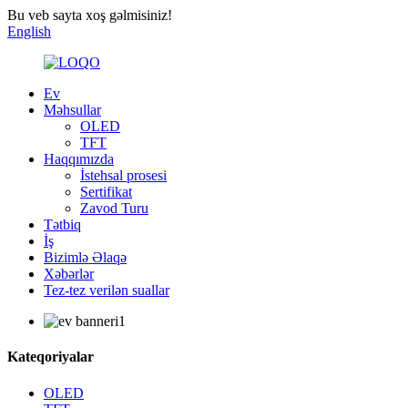
Bu veb sayta xoş gəlmisiniz!
English
Ev
Məhsullar
OLED
TFT
Haqqımızda
İstehsal prosesi
Sertifikat
Zavod Turu
Tətbiq
İş
Bizimlə Əlaqə
Xəbərlər
Tez-tez verilən suallar
Kateqoriyalar
OLED