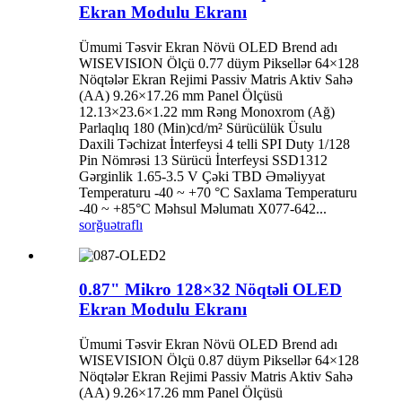
Ekran Modulu Ekranı
Ümumi Təsvir Ekran Növü OLED Brend adı
WISEVISION Ölçü 0.77 düym Piksellər 64×128
Nöqtələr Ekran Rejimi Passiv Matris Aktiv Sahə
(AA) 9.26×17.26 mm Panel Ölçüsü
12.13×23.6×1.22 mm Rəng Monoxrom (Ağ)
Parlaqlıq 180 (Min)cd/m² Sürücülük Üsulu
Daxili Təchizat İnterfeysi 4 telli SPI Duty 1/128
Pin Nömrəsi 13 Sürücü İnterfeysi SSD1312
Gərginlik 1.65-3.5 V Çəki TBD Əməliyyat
Temperaturu -40 ~ +70 °C Saxlama Temperaturu
-40 ~ +85°C Məhsul Məlumatı X077-642...
sorğu
ətraflı
0.87" Mikro 128×32 Nöqtəli OLED
Ekran Modulu Ekranı
Ümumi Təsvir Ekran Növü OLED Brend adı
WISEVISION Ölçü 0.87 düym Piksellər 64×128
Nöqtələr Ekran Rejimi Passiv Matris Aktiv Sahə
(AA) 9.26×17.26 mm Panel Ölçüsü