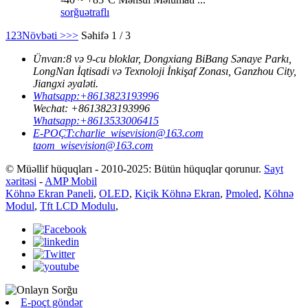
sorğu
ətraflı
1
2
3
Növbəti >
>>
Səhifə 1 / 3
Ünvan:
8 və 9-cu bloklar, Dongxiang BiBang Sənaye Parkı,
LongNan İqtisadi və Texnoloji İnkişaf Zonası, Ganzhou City,
Jiangxi əyaləti.
Whatsapp:
+8613823193996
Wechat:
+8613823193996
Whatsapp:
+8613533006415
E-POÇT:
charlie_wisevision@163.com
taom_wisevision@163.com
© Müəllif hüquqları - 2010-2025: Bütün hüquqlar qorunur.
Sayt
xəritəsi
-
AMP Mobil
Köhnə Ekran Paneli
,
OLED
,
Kiçik Köhnə Ekran
,
Pmoled
,
Köhnə
Modul
,
Tft LCD Modulu
,
E-poçt göndər