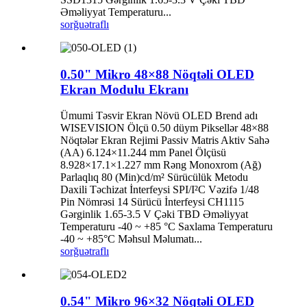
Əməliyyat Temperaturu...
sorğu
ətraflı
0.50" Mikro 48×88 Nöqtəli OLED
Ekran Modulu Ekranı
Ümumi Təsvir Ekran Növü OLED Brend adı
WISEVISION Ölçü 0.50 düym Piksellər 48×88
Nöqtələr Ekran Rejimi Passiv Matris Aktiv Sahə
(AA) 6.124×11.244 mm Panel Ölçüsü
8.928×17.1×1.227 mm Rəng Monoxrom (Ağ)
Parlaqlıq 80 (Min)cd/m² Sürücülük Metodu
Daxili Təchizat İnterfeysi SPI/I²C Vəzifə 1/48
Pin Nömrəsi 14 Sürücü İnterfeysi CH1115
Gərginlik 1.65-3.5 V Çəki TBD Əməliyyat
Temperaturu -40 ~ +85 °C Saxlama Temperaturu
-40 ~ +85°C Məhsul Məlumatı...
sorğu
ətraflı
0.54" Mikro 96×32 Nöqtəli OLED