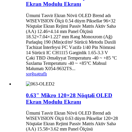
Ekran Modulu Ekranı
Ümumi Təsvir Ekran Növü OLED Brend adı
WISEVISION Ölçü 0.54 düym Piksellər 96×32
Nöqtələr Ekran Rejimi Passiv Matris Aktiv Sahə
(AA) 12.46×4.14 mm Panel Ölçüsü
18.52×7.04×1.227 mm Rəng Monoxrom (Ağ)
Parlaqlıq 190 (Min)cd/m² Sürücü Metodu Daxili
Təchizat İnterfeysi I²C Vəzifə 1/40 Pin Nömrəsi
14 Sürücü IC CH1115 Gərginlik 1.65-3.3 V
Çəki TBD Əməliyyat Temperaturu -40 ~ +85 °C
Saxlama Temperaturu -40 ~ +85°C Məhsul
Məlumatı X054-9632TS...
sorğu
ətraflı
0.63" Mikro 120×28 Nöqtəli OLED
Ekran Modulu Ekranı
Ümumi Təsvir Ekran Növü OLED Brend adı
WISEVISION Ölçü 0.63 düym Piksellər 120×28
Nöqtələr Ekran Rejimi Passiv Matris Aktiv Sahə
(AA) 15.58×3.62 mm Panel Ölçüsü