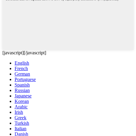
[javascript]
[/javascript]
English
French
German
Portuguese
Spanish
Russian
Japanese
Korean
Arabic
Irish
Greek
Turkish
Italian
Danish