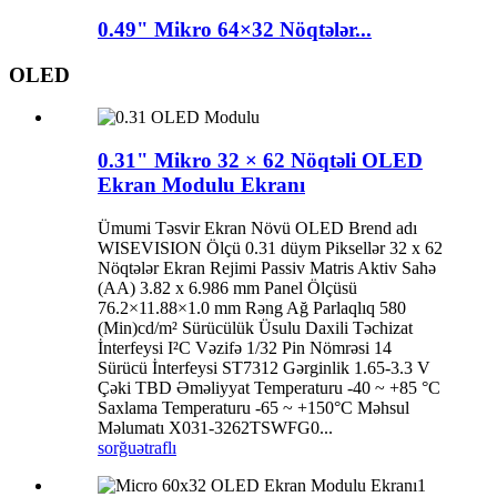
0.49" Mikro 64×32 Nöqtələr...
OLED
0.31" Mikro 32 × 62 Nöqtəli OLED
Ekran Modulu Ekranı
Ümumi Təsvir Ekran Növü OLED Brend adı
WISEVISION Ölçü 0.31 düym Piksellər 32 x 62
Nöqtələr Ekran Rejimi Passiv Matris Aktiv Sahə
(AA) 3.82 x 6.986 mm Panel Ölçüsü
76.2×11.88×1.0 mm Rəng Ağ Parlaqlıq 580
(Min)cd/m² Sürücülük Üsulu Daxili Təchizat
İnterfeysi I²C Vəzifə 1/32 Pin Nömrəsi 14
Sürücü İnterfeysi ST7312 Gərginlik 1.65-3.3 V
Çəki TBD Əməliyyat Temperaturu -40 ~ +85 °C
Saxlama Temperaturu -65 ~ +150°C Məhsul
Məlumatı X031-3262TSWFG0...
sorğu
ətraflı