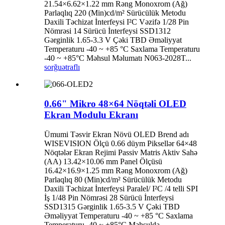
21.54×6.62×1.22 mm Rəng Monoxrom (Ağ)
Parlaqlıq 220 (Min)cd/m² Sürücülük Metodu
Daxili Təchizat İnterfeysi I²C Vəzifə 1/28 Pin
Nömrəsi 14 Sürücü İnterfeysi SSD1312
Gərginlik 1.65-3.3 V Çəki TBD Əməliyyat
Temperaturu -40 ~ +85 °C Saxlama Temperaturu
-40 ~ +85°C Məhsul Məlumatı N063-2028T...
sorğu
ətraflı
0.66" Mikro 48×64 Nöqtəli OLED
Ekran Modulu Ekranı
Ümumi Təsvir Ekran Növü OLED Brend adı
WISEVISION Ölçü 0.66 düym Piksellər 64×48
Nöqtələr Ekran Rejimi Passiv Matris Aktiv Sahə
(AA) 13.42×10.06 mm Panel Ölçüsü
16.42×16.9×1.25 mm Rəng Monoxrom (Ağ)
Parlaqlıq 80 (Min)cd/m² Sürücülük Metodu
Daxili Təchizat İnterfeysi Paralel/ I²C /4 telli SPI
İş 1/48 Pin Nömrəsi 28 Sürücü İnterfeysi
SSD1315 Gərginlik 1.65-3.5 V Çəki TBD
Əməliyyat Temperaturu -40 ~ +85 °C Saxlama
Temperaturu -40 ~ +85°C Məhsulda...