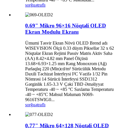
sorğu
ətraflı
0.69" Mikro 96×16 Nöqtəli OLED
Ekran Modulu Ekranı
Ümumi Təsvir Ekran Növü OLED Brend adı
WISEVISION Ölçü 0.33 düym Piksellər 32 x 62
Nöqtələr Ekran Rejimi Passiv Matris Aktiv Sahə
(AA) 8.42×4.82 mm Panel Ölçüsü
13.68×6.93×1.25 mm Rəng Monoxrom (Ağ)
Parlaqlıq 220 (Min)cd/m² Sürücülük Metodu
Daxili Təchizat İnterfeysi I²C Vəzifə 1/32 Pin
Nömrəsi 14 Sürücü İnterfeysi SSD1312
Gərginlik 1.65-3.3 V Çəki TBD Əməliyyat
Temperaturu -40 ~ +85 °C Saxlama Temperaturu
-40 ~ +85°C Məhsul Məlumatı N069-
9616TSWIG0...
sorğu
ətraflı
0.77" Mikro 64×128 Nöqtəli OLED