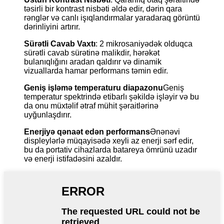
təsirli bir kontrast nisbəti əldə edir, dərin qara
rənglər və canlı işıqlandırmalar yaradaraq görüntü
dərinliyini artırır.
Sürətli Cavab Vaxtı
: 2 mikrosaniyədək olduqca
sürətli cavab sürətinə malikdir, hərəkət
bulanıqlığını aradan qaldırır və dinamik
vizuallarda hamar performans təmin edir.
Geniş işləmə temperaturu diapazonu
Geniş
temperatur spektrində etibarlı şəkildə işləyir və bu
da onu müxtəlif ətraf mühit şəraitlərinə
uyğunlaşdırır.
Enerjiyə qənaət edən performans
Ənənəvi
displeylərlə müqayisədə xeyli az enerji sərf edir,
bu da portativ cihazlarda batareya ömrünü uzadır
və enerji istifadəsini azaldır.