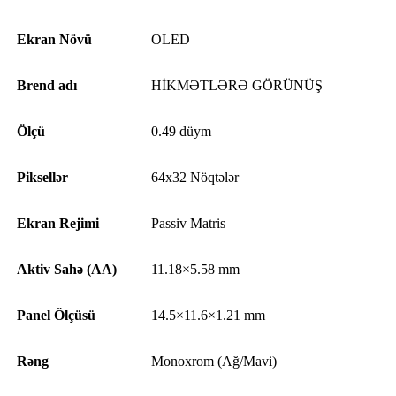
Ekran Növü
OLED
Brend adı
HİKMƏTLƏRƏ GÖRÜNÜŞ
Ölçü
0.49 düym
Piksellər
64x32 Nöqtələr
Ekran Rejimi
Passiv Matris
Aktiv Sahə (AA)
11.18×5.58 mm
Panel Ölçüsü
14.5×11.6×1.21 mm
Rəng
Monoxrom (Ağ/Mavi)