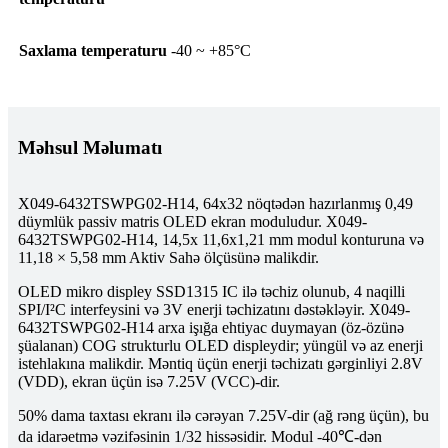
Saxlama temperaturu
-40 ~ +85°C
Məhsul Məlumatı
X049-6432TSWPG02-H14, 64x32 nöqtədən hazırlanmış 0,49
düymlük passiv matris OLED ekran moduludur. X049-
6432TSWPG02-H14, 14,5x 11,6x1,21 mm modul konturuna və
11,18 × 5,58 mm Aktiv Sahə ölçüsünə malikdir.
OLED mikro displey SSD1315 IC ilə təchiz olunub, 4 naqilli
SPI/I²C interfeysini və 3V enerji təchizatını dəstəkləyir. X049-
6432TSWPG02-H14 arxa işığa ehtiyac duymayan (öz-özünə
şüalanan) COG strukturlu OLED displeydir; yüngül və az enerji
istehlakına malikdir. Məntiq üçün enerji təchizatı gərginliyi 2.8V
(VDD), ekran üçün isə 7.25V (VCC)-dir.
50% dama taxtası ekranı ilə cərəyan 7.25V-dir (ağ rəng üçün), bu
da idarəetmə vəzifəsinin 1/32 hissəsidir. Modul -40℃-dən