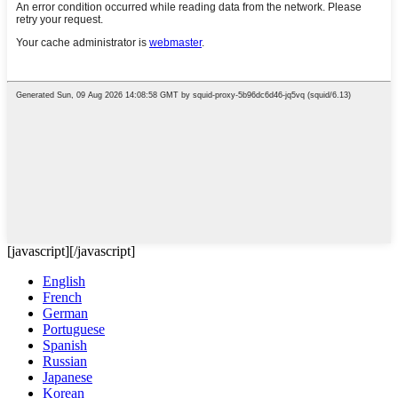
[javascript]
[/javascript]
English
French
German
Portuguese
Spanish
Russian
Japanese
Korean