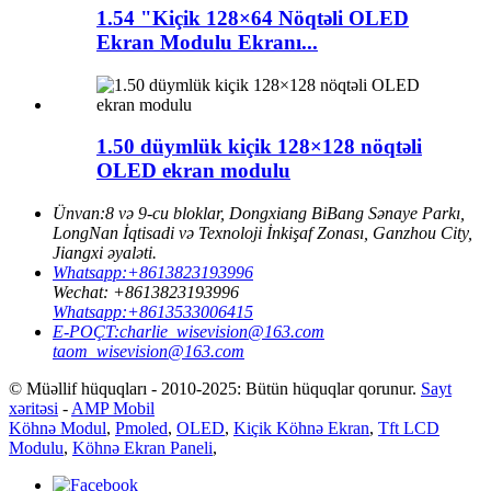
1.54 "Kiçik 128×64 Nöqtəli OLED
Ekran Modulu Ekranı...
1.50 düymlük kiçik 128×128 nöqtəli
OLED ekran modulu
Ünvan:
8 və 9-cu bloklar, Dongxiang BiBang Sənaye Parkı,
LongNan İqtisadi və Texnoloji İnkişaf Zonası, Ganzhou City,
Jiangxi əyaləti.
Whatsapp:
+8613823193996
Wechat:
+8613823193996
Whatsapp:
+8613533006415
E-POÇT:
charlie_wisevision@163.com
taom_wisevision@163.com
© Müəllif hüquqları - 2010-2025: Bütün hüquqlar qorunur.
Sayt
xəritəsi
-
AMP Mobil
Köhnə Modul
,
Pmoled
,
OLED
,
Kiçik Köhnə Ekran
,
Tft LCD
Modulu
,
Köhnə Ekran Paneli
,