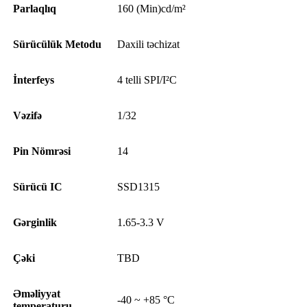
Parlaqlıq
160 (Min)cd/m²
Sürücülük Metodu
Daxili təchizat
İnterfeys
4 telli SPI/I²C
Vəzifə
1/32
Pin Nömrəsi
14
Sürücü IC
SSD1315
Gərginlik
1.65-3.3 V
Çəki
TBD
Əməliyyat
-40 ~ +85 °C
temperaturu