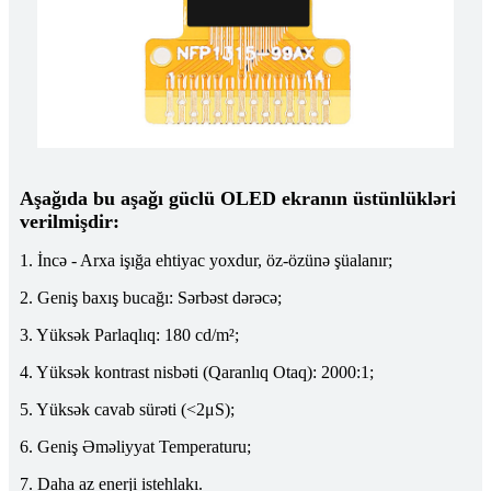
Aşağıda bu aşağı güclü OLED ekranın üstünlükləri
verilmişdir:
1. İncə - Arxa işığa ehtiyac yoxdur, öz-özünə şüalanır;
2. Geniş baxış bucağı: Sərbəst dərəcə;
3. Yüksək Parlaqlıq: 180 cd/m²;
4. Yüksək kontrast nisbəti (Qaranlıq Otaq): 2000:1;
5. Yüksək cavab sürəti (<2μS);
6. Geniş Əməliyyat Temperaturu;
7. Daha az enerji istehlakı.