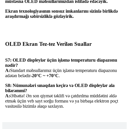
müstəsna OLED məhsullarımızdan istifadə edəcəyik.
Ekran texnologiyasının sonsuz imkanlarını sizinlə birlikdə
araşdırmağı səbirsizliklə gözləyirik.
OLED Ekran Tez-tez Verilən Suallar
S7: OLED displeylər üçün işləmə temperaturu diapazonu
nədir?
A:
Standart məhsullarımız üçün işləmə temperaturu diapazonu
adətən belədir
-20°C ~ +70°C
.
S8: Nümunələri sınaqdan keçirə və OLED displeylər ala
bilərəmmi?
A:
Əlbəttə! Ən son qiymət təklifi və çatdırılma müddətini əldə
etmək üçün veb sayt sorğu forması və ya birbaşa elektron poçt
vasitəsilə bizimlə əlaqə saxlayın.