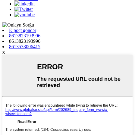
E-poçt göndər
8613823193996
8613823193996
8613533006415
x