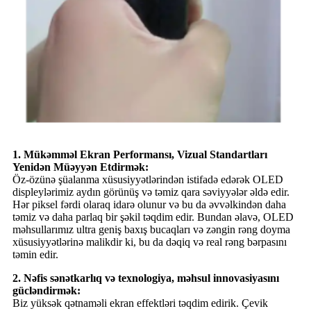
1. Mükəmməl Ekran Performansı, Vizual Standartları
Yenidən Müəyyən Etdirmək:
Öz-özünə şüalanma xüsusiyyətlərindən istifadə edərək OLED
displeylərimiz aydın görünüş və təmiz qara səviyyələr əldə edir.
Hər piksel fərdi olaraq idarə olunur və bu da əvvəlkindən daha
təmiz və daha parlaq bir şəkil təqdim edir. Bundan əlavə, OLED
məhsullarımız ultra geniş baxış bucaqları və zəngin rəng doyma
xüsusiyyətlərinə malikdir ki, bu da dəqiq və real rəng bərpasını
təmin edir.
2. Nəfis sənətkarlıq və texnologiya, məhsul innovasiyasını
gücləndirmək:
Biz yüksək qətnaməli ekran effektləri təqdim edirik. Çevik