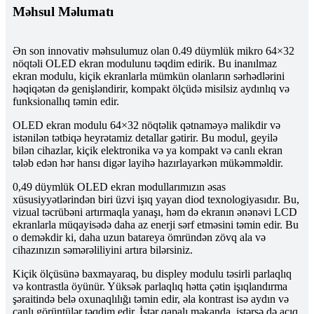
Məhsul Məlumatı
Ən son innovativ məhsulumuz olan 0.49 düymlük mikro 64×32
nöqtəli OLED ekran modulunu təqdim edirik. Bu inanılmaz
ekran modulu, kiçik ekranlarla mümkün olanların sərhədlərini
həqiqətən də genişləndirir, kompakt ölçüdə misilsiz aydınlıq və
funksionallıq təmin edir.
OLED ekran modulu 64×32 nöqtəlik qətnaməyə malikdir və
istənilən tətbiqə heyrətamiz detallar gətirir. Bu modul, geyilə
bilən cihazlar, kiçik elektronika və ya kompakt və canlı ekran
tələb edən hər hansı digər layihə hazırlayarkən mükəmməldir.
0,49 düymlük OLED ekran modullarımızın əsas
xüsusiyyətlərindən biri üzvi işıq yayan diod texnologiyasıdır. Bu,
vizual təcrübəni artırmaqla yanaşı, həm də ekranın ənənəvi LCD
ekranlarla müqayisədə daha az enerji sərf etməsini təmin edir. Bu
o deməkdir ki, daha uzun batareya ömründən zövq ala və
cihazınızın səmərəliliyini artıra bilərsiniz.
Kiçik ölçüsünə baxmayaraq, bu displey modulu təsirli parlaqlıq
və kontrastla öyünür. Yüksək parlaqlıq hətta çətin işıqlandırma
şəraitində belə oxunaqlılığı təmin edir, əla kontrast isə aydın və
canlı görüntülər təqdim edir. İstər qapalı məkanda, istərsə də açıq