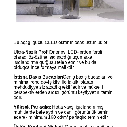
Bu aşağı güclü OLED ekranın əsas üstünlükləri:
Ultra-Nazik Profil
Ənənəvi LCD-lərdən fərqli
olaraq, öz-özünə işıq saçdığı üçün arxa
işıqlandırma qurğusu tələb etmir və bu da
olduqca incə formaya malikdir.
İstisna Baxış Bucaqları
Geniş baxış bucaqları və
minimal rəng dəyişikliyi ilə faktiki olaraq
məhdudiyyətsiz azadlıq təklif edir və müxtəlif
perspektivlərdən ardıcıl görüntü keyfiyyətini təmin
edir.
Yüksək Parlaqlıq
: Hətta yaxşı işıqlandırılmış
mühitlərdə belə aydın və canlı görünürlük təmin
edərək minimum 160 cd/m² parlaqlıq təmin edir.
Üstün Kontrast Nisbəti
: Qaranlıq otaq şəraitində