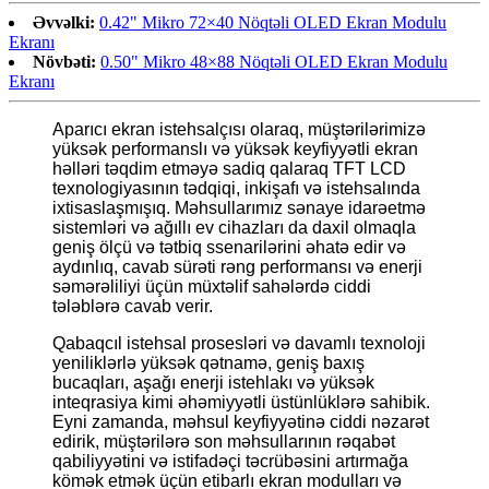
Əvvəlki:
0.42" Mikro 72×40 Nöqtəli OLED Ekran Modulu
Ekranı
Növbəti:
0.50" Mikro 48×88 Nöqtəli OLED Ekran Modulu
Ekranı
Aparıcı ekran istehsalçısı olaraq, müştərilərimizə
yüksək performanslı və yüksək keyfiyyətli ekran
həlləri təqdim etməyə sadiq qalaraq TFT LCD
texnologiyasının tədqiqi, inkişafı və istehsalında
ixtisaslaşmışıq. Məhsullarımız sənaye idarəetmə
sistemləri və ağıllı ev cihazları da daxil olmaqla
geniş ölçü və tətbiq ssenarilərini əhatə edir və
aydınlıq, cavab sürəti rəng performansı və enerji
səmərəliliyi üçün müxtəlif sahələrdə ciddi
tələblərə cavab verir.
Qabaqcıl istehsal prosesləri və davamlı texnoloji
yeniliklərlə yüksək qətnamə, geniş baxış
bucaqları, aşağı enerji istehlakı və yüksək
inteqrasiya kimi əhəmiyyətli üstünlüklərə sahibik.
Eyni zamanda, məhsul keyfiyyətinə ciddi nəzarət
edirik, müştərilərə son məhsullarının rəqabət
qabiliyyətini və istifadəçi təcrübəsini artırmağa
kömək etmək üçün etibarlı ekran modulları və