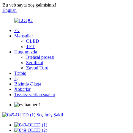
Bu veb sayta xoş gəlmisiniz!
English
Ev
Məhsullar
OLED
TFT
Haqqımızda
İstehsal prosesi
Sertifikat
Zavod Turu
Tətbiq
İş
Bizimlə Əlaqə
Xəbərlər
Tez-tez verilən suallar