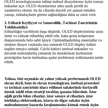
OLED texnologiyasının tətbiqi məhsul dizaynlarınız üçün sonsuz
imkanlar açır. OLED ekranlarımız ultra nazik profili ilə
xarakterizə olunur, bu da cihazda dəyərli yer qənaət etməklə
yanaşı, istifadəçilərin görmə sağlamlığına daha az zərər verir.
3. Etibarlı Keyfiyyət və Səmərəlilik, Təchizat Zəncirinizin
Təhlükəsizliyi:
Etibarlılığın vacibliyini başa düşürük. OLED displeylərimiz uzun
ömür və yüksək etibarlılıq təklif edir, hətta geniş temperatur
diapazonunda belə sabit işləyir. Optimallaşdırılmış materiallar və
struktur dizayn vasitəsilə sizə səmərəli OLED displey həlləri
təqdim etməyə sadiqik. Güclü kütləvi istehsal imkanları və
davamlı məhsuldarlıq zəmanəti ilə dəstəklənən layihənizin
prototipdən həcm istehsalına qədər problemsiz irəliləməsini təmin
edirik.
Xülasə, bizi seçməklə siz yalnız yüksək performanslı OLED
ekran deyil, həm də ekran texnologiyası, istehsal prosesləri
və təchizat zəncirinin idarə edilməsi sahələrində hərtərəfli
dəstək təklif edən strateji tərəfdaş qazana bilərsiniz. İstər
ağıllı geyilə bilən cihazlar, istər sənaye əl cihazları, istər
istehlakçı elektronikası, istərsə də digər sahələr üçün
məhsulunuzun bazarda fərqlənməsinə kömək etmək üçün