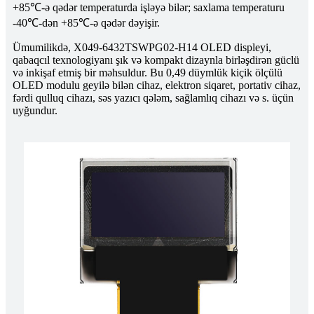
+85℃-ə qədər temperaturda işləyə bilər; saxlama temperaturu
-40℃-dən +85℃-ə qədər dəyişir.
Ümumilikdə, X049-6432TSWPG02-H14 OLED displeyi,
qabaqcıl texnologiyanı şık və kompakt dizaynla birləşdirən güclü
və inkişaf etmiş bir məhsuldur. Bu 0,49 düymlük kiçik ölçülü
OLED modulu geyilə bilən cihaz, elektron siqaret, portativ cihaz,
fərdi qulluq cihazı, səs yazıcı qələm, sağlamlıq cihazı və s. üçün
uyğundur.