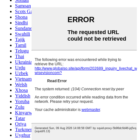
Somali
Samoan
Scots Gaelic
Shona
Sindhi
Sundanese
Swahili
Tajik
Tamil
Telugu
Thai
Ukrainian
Urdu
Uzbek
Vietnamese
Welsh
Xhosa
Yiddish
Yoruba
Zulu
Kinyarwanda
Tatar
Oriya
Turkmen
Uyghur