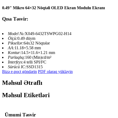
0.49" Mikro 64×32 Nöqtəli OLED Ekran Modulu Ekranı
Qısa Təsvir:
Model №:
X049-6432TSWPG02-H14
Ölçü:
0.49 düym
Piksellər:
64x32 Nöqtələr
AA:
11.18×5.58 mm
Kontur:
14.5×11.6×1.21 mm
Parlaqlıq:
160 (Min)cd/m²
İnterfeys:
4 telli SPI/I²C
Sürücü IC:
SSD1315
Bizə e-poçt göndərin
PDF olaraq yükləyin
Məhsul Ətraflı
Məhsul Etiketləri
Ümumi Təsvir