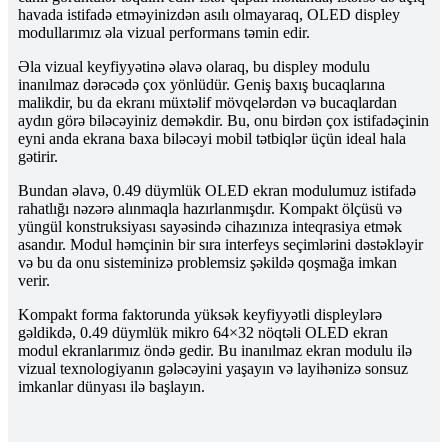
havada istifadə etməyinizdən asılı olmayaraq, OLED displey
modullarımız əla vizual performans təmin edir.
Əla vizual keyfiyyətinə əlavə olaraq, bu displey modulu
inanılmaz dərəcədə çox yönlüdür. Geniş baxış bucaqlarına
malikdir, bu da ekranı müxtəlif mövqelərdən və bucaqlardan
aydın görə biləcəyiniz deməkdir. Bu, onu birdən çox istifadəçinin
eyni anda ekrana baxa biləcəyi mobil tətbiqlər üçün ideal hala
gətirir.
Bundan əlavə, 0.49 düymlük OLED ekran modulumuz istifadə
rahatlığı nəzərə alınmaqla hazırlanmışdır. Kompakt ölçüsü və
yüngül konstruksiyası sayəsində cihazınıza inteqrasiya etmək
asandır. Modul həmçinin bir sıra interfeys seçimlərini dəstəkləyir
və bu da onu sisteminizə problemsiz şəkildə qoşmağa imkan
verir.
Kompakt forma faktorunda yüksək keyfiyyətli displeylərə
gəldikdə, 0.49 düymlük mikro 64×32 nöqtəli OLED ekran
modul ekranlarımız öndə gedir. Bu inanılmaz ekran modulu ilə
vizual texnologiyanın gələcəyini yaşayın və layihənizə sonsuz
imkanlar dünyası ilə başlayın.