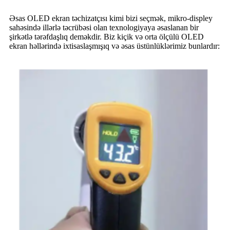
Əsas OLED ekran təchizatçısı kimi bizi seçmək, mikro-displey
sahəsində illərlə təcrübəsi olan texnologiyaya əsaslanan bir
şirkətlə tərəfdaşlıq deməkdir. Biz kiçik və orta ölçülü OLED
ekran həllərində ixtisaslaşmışıq və əsas üstünlüklərimiz bunlardır: