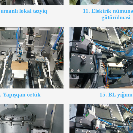
umanlı lokal təzyiq
11. Elektrik nümunə
götürülməsi
. Yapışqan örtük
15. BL yığımı