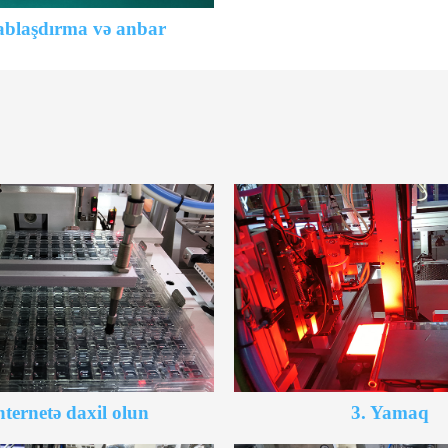
ablaşdırma və anbar
nternetə daxil olun
3. Yamaq