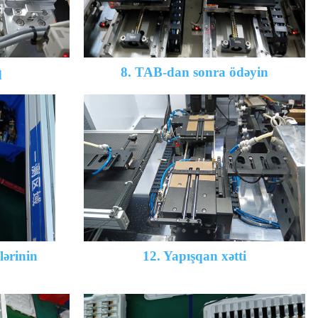
q
8. TAB-dan sonra ödəyin
lərinin
12. Yapışqan xətti