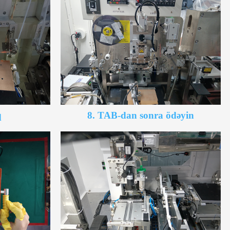
q
8. TAB-dan sonra ödəyin