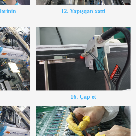
lərinin
12. Yapışqan xətti
16. Çap et