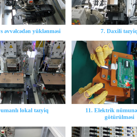
eys əvvəlcədən yüklənməsi
7. Daxili təzyi
umanlı lokal təzyiq
11. Elektrik nümunə
götürülməsi