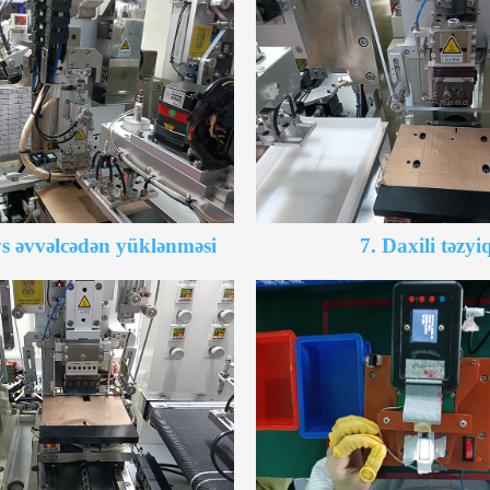
eys əvvəlcədən yüklənməsi
7. Daxili təzyi