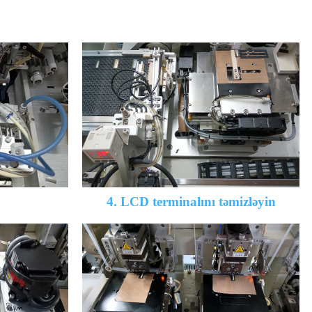
4. LCD terminalını təmizləyin