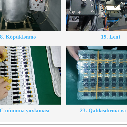
8. Köpüklənmə
19. Lent
C nümunə yoxlaması
23. Qablaşdırma və