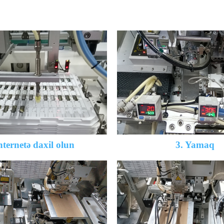
nternetə daxil olun
3. Yamaq