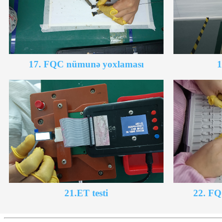
17. FQC nümunə yoxlaması
1
21.ET testi
22. FQ