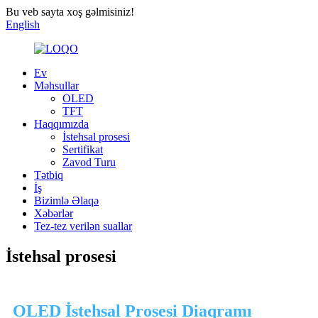
Bu veb sayta xoş gəlmisiniz!
English
Ev
Məhsullar
OLED
TFT
Haqqımızda
İstehsal prosesi
Sertifikat
Zavod Turu
Tətbiq
İş
Bizimlə Əlaqə
Xəbərlər
Tez-tez verilən suallar
İstehsal prosesi
OLED İstehsal Prosesi Diaqramı