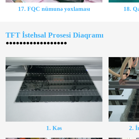
17. FQC nümunə yoxlaması
18. Q
TFT İstehsal Prosesi Diaqramı
●●●●●●●●●●●●●●●●●●
1. Kəs
2. İ