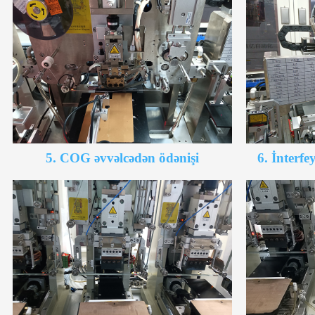
5. COG əvvəlcədən ödənişi
6. İnterf