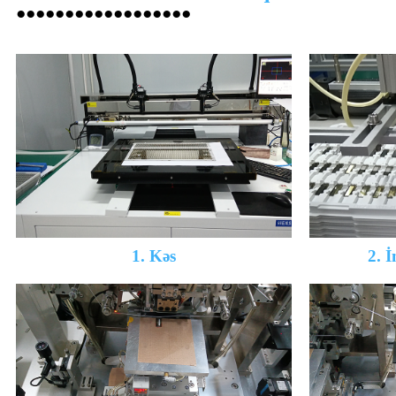
●●●●●●●●●●●●●●●●●●
1. Kəs
2. İ