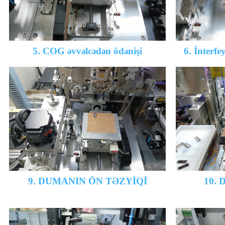
5. COG əvvəlcədən ödənişi
6. İnterf
9. DUMANIN ÖN TƏZYİQİ
10. D