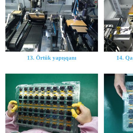
13. Örtük yapışqanı
14. Qa