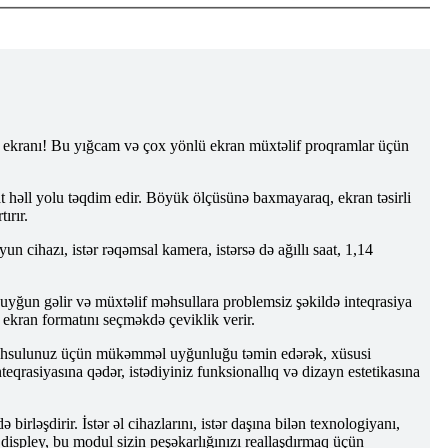
ekranı! Bu yığcam və çox yönlü ekran müxtəlif proqramlar üçün
əll yolu təqdim edir. Böyük ölçüsünə baxmayaraq, ekran təsirli
ırır.
n cihazı, istər rəqəmsal kamera, istərsə də ağıllı saat, 1,14
uyğun gəlir və müxtəlif məhsullara problemsiz şəkildə inteqrasiya
 ekran formatını seçməkdə çeviklik verir.
 məhsulunuz üçün mükəmməl uyğunluğu təmin edərək, xüsusi
qrasiyasına qədər, istədiyiniz funksionallıq və dizayn estetikasına
əşdirir. İstər əl cihazlarını, istər daşına bilən texnologiyanı,
displey, bu modul sizin peşəkarlığınızı reallaşdırmaq üçün