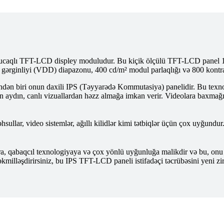
aqlı TFT-LCD displey moduludur. Bu kiçik ölçülü TFT-LCD panel 135
atı gərginliyi (VDD) diapazonu, 400 cd/m² modul parlaqlığı və 800 kontra
 biri onun daxili IPS (Təyyarədə Kommutasiya) panelidir. Bu texnologi
ardan aydın, canlı vizuallardan həzz almağa imkan verir. Videolara bax
sullar, video sistemlər, ağıllı kilidlər kimi tətbiqlər üçün çox uyğun
baqcıl texnologiyaya və çox yönlü uyğunluğa malikdir və bu, onu büt
zı təkmilləşdirirsiniz, bu IPS TFT-LCD paneli istifadəçi təcrübəsini yeni