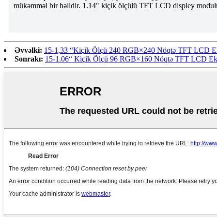
mükəmməl bir həlldir. 1.14" kiçik ölçülü TFT LCD displey modul
Əvvəlki:
15-1,33 “Kiçik Ölçü 240 RGB×240 Nöqtə TFT LCD E
Sonrakı:
15-1.06“ Kiçik Ölçü 96 RGB×160 Nöqtə TFT LCD Ek