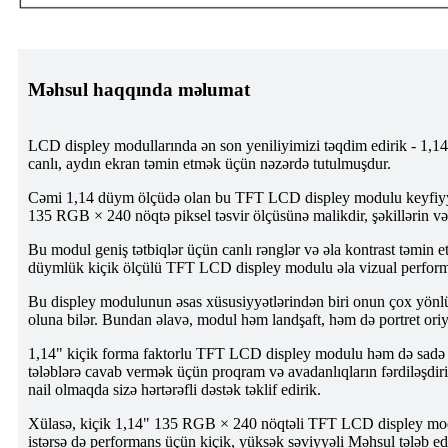
Məhsul haqqında məlumat
LCD displey modullarında ən son yeniliyimizi təqdim edirik - 1
canlı, aydın ekran təmin etmək üçün nəzərdə tutulmuşdur.
Cəmi 1,14 düym ölçüdə olan bu TFT LCD displey modulu keyfiyyət
135 RGB × 240 nöqtə piksel təsvir ölçüsünə malikdir, şəkillərin və 
Bu modul geniş tətbiqlər üçün canlı rənglər və əla kontrast təmin et
düymlük kiçik ölçülü TFT LCD displey modulu əla vizual perform
Bu displey modulunun əsas xüsusiyyətlərindən biri onun çox yönlü 
oluna bilər. Bundan əlavə, modul həm landşaft, həm də portret oriy
1,14" kiçik forma faktorlu TFT LCD displey modulu həm də sadə 
tələblərə cavab vermək üçün proqram və avadanlıqların fərdiləşdiri
nail olmaqda sizə hərtərəfli dəstək təklif edirik.
Xülasə, kiçik 1,14" 135 RGB × 240 nöqtəli TFT LCD displey modul ek
istərsə də performans üçün kiçik, yüksək səviyyəli Məhsul tələb ed