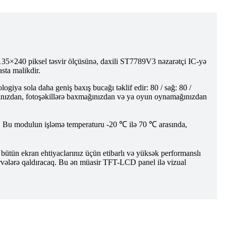
×240 piksel təsvir ölçüsünə, daxili ST7789V3 nəzarətçi IC-yə
sta malikdir.
ya sola daha geniş baxış bucağı təklif edir: 80 / sağ: 80 /
mağınızdan, fotoşəkillərə baxmağınızdan və ya oyun oynamağınızdan
dur. Bu modulun işləmə temperaturu -20 ℃ ilə 70 ℃ arasında,
ün ekran ehtiyaclarınız üçün etibarlı və yüksək performanslı
 zirvələrə qaldıracaq. Bu ən müasir TFT-LCD panel ilə vizual