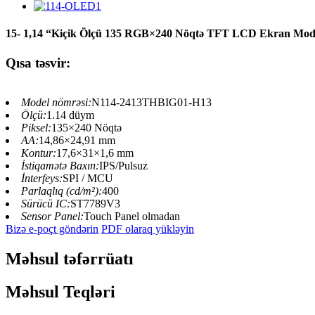
15- 1,14 “Kiçik Ölçü 135 RGB×240 Nöqtə TFT LCD Ekran Mod
Qısa təsvir:
Model nömrəsi:
N114-2413THBIG01-H13
Ölçü:
1.14 düym
Piksel:
135×240 Nöqtə
AA:
14,86×24,91 mm
Kontur:
17,6×31×1,6 mm
İstiqamətə Baxın:
IPS/Pulsuz
İnterfeys:
SPI / MCU
Parlaqlıq (cd/m²):
400
Sürücü IC:
ST7789V3
Sensor Panel:
Touch Panel olmadan
Bizə e-poçt göndərin
PDF olaraq yükləyin
Məhsul təfərrüatı
Məhsul Teqləri