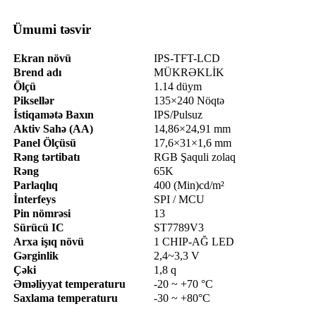
Ümumi təsvir
Ekran növü
IPS-TFT-LCD
Brend adı
MÜKRƏKLİK
Ölçü
1.14 düym
Piksellər
135×240 Nöqtə
İstiqamətə Baxın
IPS/Pulsuz
Aktiv Sahə (AA)
14,86×24,91 mm
Panel Ölçüsü
17,6×31×1,6 mm
Rəng tərtibatı
RGB Şaquli zolaq
Rəng
65K
Parlaqlıq
400 (Min)cd/m²
İnterfeys
SPI / MCU
Pin nömrəsi
13
Sürücü IC
ST7789V3
Arxa işıq növü
1 CHIP-AĞ LED
Gərginlik
2,4~3,3 V
Çəki
1,8 q
Əməliyyat temperaturu
-20 ~ +70 °C
Saxlama temperaturu
-30 ~ +80°C