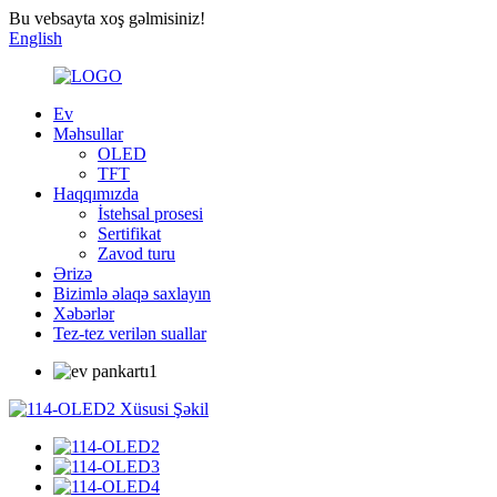
Bu vebsayta xoş gəlmisiniz!
English
Ev
Məhsullar
OLED
TFT
Haqqımızda
İstehsal prosesi
Sertifikat
Zavod turu
Ərizə
Bizimlə əlaqə saxlayın
Xəbərlər
Tez-tez verilən suallar