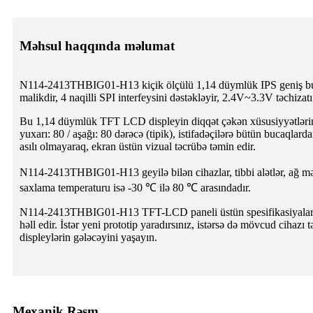
Məhsul haqqında məlumat
N114-2413THBIG01-H13 kiçik ölçülü 1,14 düymlük IPS geniş buc
malikdir, 4 naqilli SPI interfeysini dəstəkləyir, 2.4V~3.3V təchiz
Bu 1,14 düymlük TFT LCD displeyin diqqət çəkən xüsusiyyətlərindən
yuxarı: 80 / aşağı: 80 dərəcə (tipik), istifadəçilərə bütün bucaql
asılı olmayaraq, ekran üstün vizual təcrübə təmin edir.
N114-2413THBIG01-H13 geyilə bilən cihazlar, tibbi alətlər, ağ məh
saxlama temperaturu isə -30 ℃ ilə 80 ℃ arasındadır.
N114-2413THBIG01-H13 TFT-LCD paneli üstün spesifikasiyalara, qa
həll edir. İstər yeni prototip yaradırsınız, istərsə də mövcud ciha
displeylərin gələcəyini yaşayın.
Mexanik Rəsm