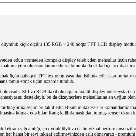
,14 düymlük kiçik ölçülü 135 RGB × 240 nöqtə TFT LCD displey modul 
dən ödün vermədən kompakt displey tələb edən məhsullar üçün rahat h
mətnin aydın olmasını təmin edir və bununla da istifadəçi təcrübəsini art
mək üçün qabaqcıl TFT texnologiyasından istifadə edir. İstər portativ oyu
ans təmin etmək üçün nəzərdə tutulub.
olmasıdır. SPI və RGB daxil olmaqla müxtəlif displey interfeysləri ilə 
entasiyasını dəstəkləyir, bu da dizaynerlərə məhsullarına ən uyğun olan
fərdiləşdirmə seçimləri təklif edir. Bizim mütəxəssislər komandamız
lməsinə kömək edə bilər. Rəng kalibrləməsindən tutmuş sensor ekran inte
ranı yığcamlığı, çox yönlülüyü və üstün vizual performansı özündə birl
ən hər hansı bir şeyi inkişaf etdirməyinizdən asılı olmayaraq - premium 