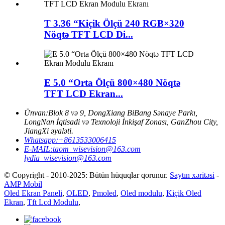
T 3.36 “Kiçik Ölçü 240 RGB×320
Nöqtə TFT LCD Di...
E 5.0 “Orta Ölçü 800×480 Nöqtə
TFT LCD Ekran...
Ünvan:
Blok 8 və 9, DongXiang BiBang Sənaye Parkı,
LongNan İqtisadi və Texnoloji İnkişaf Zonası, GanZhou City,
JiangXi əyaləti.
Whatsapp:
+8613533006415
E-MAIL:
taom_wisevision@163.com
lydia_wisevision@163.com
© Copyright - 2010-2025: Bütün hüquqlar qorunur.
Saytın xəritəsi
-
AMP Mobil
Oled Ekran Paneli
,
OLED
,
Pmoled
,
Oled modulu
,
Kiçik Oled
Ekran
,
Tft Lcd Modulu
,