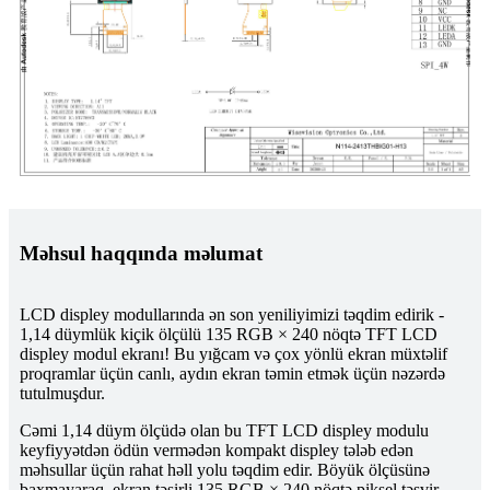
Məhsul haqqında məlumat
LCD displey modullarında ən son yeniliyimizi təqdim edirik -
1,14 düymlük kiçik ölçülü 135 RGB × 240 nöqtə TFT LCD
displey modul ekranı! Bu yığcam və çox yönlü ekran müxtəlif
proqramlar üçün canlı, aydın ekran təmin etmək üçün nəzərdə
tutulmuşdur.
Cəmi 1,14 düym ölçüdə olan bu TFT LCD displey modulu
keyfiyyətdən ödün vermədən kompakt displey tələb edən
məhsullar üçün rahat həll yolu təqdim edir. Böyük ölçüsünə
baxmayaraq, ekran təsirli 135 RGB × 240 nöqtə piksel təsvir