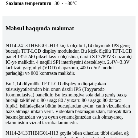
Saxlama temperaturu
-30 ~ +80°C
Məhsul haqqında məlumat
N114-2413THBIG01-H13 kiçik ölçülü 1,14 düymlük IPS geniş
bucaqlı TFT-LCD displey moduludur. Bu kiçik ölçülü TFT-LCD
panel 135×240 piksel təsvir ölçüsünə, daxili ST7789V3 nəzarətçi
IC-yə malikdir, 4 naqilli SPI interfeysini dəstəkləyir, 2.4V~3.3V
təchizatı gərginliyi (VDD) diapazonu, 400 cd/m² modul
parlaqlığı və 800 kontrasta malikdir.
Bu 1,14 düymlük TFT LCD displeyin diqqət çəkən
xüsusiyyətlərindən biri onun daxili IPS (Təyyarədə
Kommutasiya) panelidir. Bu texnologiya sola daha geniş baxış
bucağı təklif edir: 80 / sağ: 80 / yuxarı: 80 / aşağı: 80 dərəcə
(tipik), istifadəçilərə bütün bucaqlardan aydın, canlı vizuallardan
həzz almağa imkan verir. Videolara baxmağınızdan, fotoşəkillərə
baxmağınızdan və ya oyun oynamağınızdan asılı olmayaraq,
ekran üstün vizual təcrübə təmin edir.
N114-2413THBIG01-H13 geyilə bilən cihazlar, tibbi alətlər, ağ