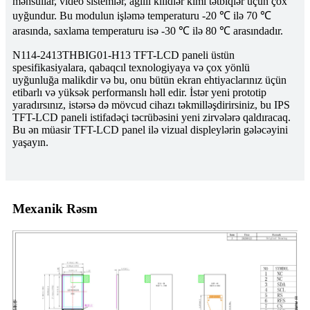
məhsullar, video sistemlər, ağıllı kilidlər kimi tətbiqlər üçün çox
uyğundur. Bu modulun işləmə temperaturu -20 ℃ ilə 70 ℃
arasında, saxlama temperaturu isə -30 ℃ ilə 80 ℃ arasındadır.
N114-2413THBIG01-H13 TFT-LCD paneli üstün
spesifikasiyalara, qabaqcıl texnologiyaya və çox yönlü
uyğunluğa malikdir və bu, onu bütün ekran ehtiyaclarınız üçün
etibarlı və yüksək performanslı həll edir. İstər yeni prototip
yaradırsınız, istərsə də mövcud cihazı təkmilləşdirirsiniz, bu IPS
TFT-LCD paneli istifadəçi təcrübəsini yeni zirvələrə qaldıracaq.
Bu ən müasir TFT-LCD panel ilə vizual displeylərin gələcəyini
yaşayın.
Mexanik Rəsm