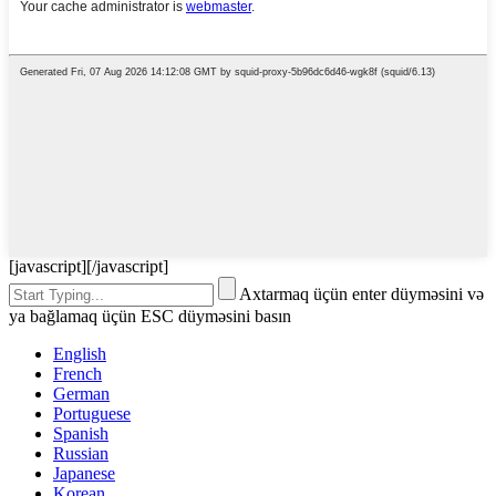
[javascript]
[/javascript]
Axtarmaq üçün enter düyməsini və
ya bağlamaq üçün ESC düyməsini basın
English
French
German
Portuguese
Spanish
Russian
Japanese
Korean