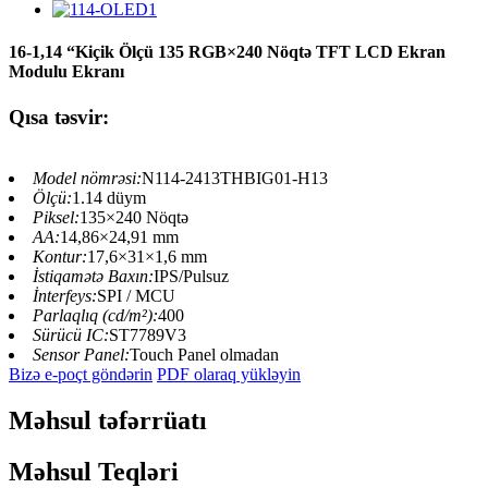
16-1,14 “Kiçik Ölçü 135 RGB×240 Nöqtə TFT LCD Ekran
Modulu Ekranı
Qısa təsvir:
Model nömrəsi:
N114-2413THBIG01-H13
Ölçü:
1.14 düym
Piksel:
135×240 Nöqtə
AA:
14,86×24,91 mm
Kontur:
17,6×31×1,6 mm
İstiqamətə Baxın:
IPS/Pulsuz
İnterfeys:
SPI / MCU
Parlaqlıq (cd/m²):
400
Sürücü IC:
ST7789V3
Sensor Panel:
Touch Panel olmadan
Bizə e-poçt göndərin
PDF olaraq yükləyin
Məhsul təfərrüatı
Məhsul Teqləri