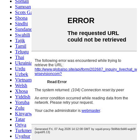
Somali
Samoan
Scots Gaelic
Shona
Sindhi
Sundanese
Swahili
Tajik
Tamil
Telugu
Thai
Ukrainian
Urdu
Uzbek
Vietnamese
Welsh
Xhosa
Yiddish
Yoruba
Zulu
Kinyarwanda
Tatar
Oriya
Turkmen
Uyghur