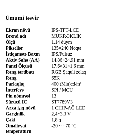
Ümumi təsvir
Ekran növü
IPS-TFT-LCD
Brend adı
MÜKRƏKLİK
Ölçü
1.14 düym
Piksellər
135×240 Nöqtə
İstiqamətə Baxın
IPS/Pulsuz
Aktiv Sahə (AA)
14,86×24,91 mm
Panel Ölçüsü
17,6×31×1,6 mm
Rəng tərtibatı
RGB Şaquli zolaq
Rəng
65K
Parlaqlıq
400 (Min)cd/m²
İnterfeys
SPI / MCU
Pin nömrəsi
13
Sürücü IC
ST7789V3
Arxa işıq növü
1 CHIP-AĞ LED
Gərginlik
2,4~3,3 V
Çəki
1,8 q
Əməliyyat
-20 ~ +70 °C
temperaturu