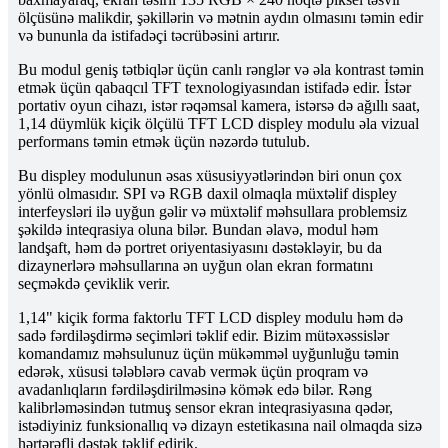
ölçüsünə malikdir, şəkillərin və mətnin aydın olmasını təmin edir
və bununla da istifadəçi təcrübəsini artırır.
Bu modul geniş tətbiqlər üçün canlı rənglər və əla kontrast təmin
etmək üçün qabaqcıl TFT texnologiyasından istifadə edir. İstər
portativ oyun cihazı, istər rəqəmsal kamera, istərsə də ağıllı saat,
1,14 düymlük kiçik ölçülü TFT LCD displey modulu əla vizual
performans təmin etmək üçün nəzərdə tutulub.
Bu displey modulunun əsas xüsusiyyətlərindən biri onun çox
yönlü olmasıdır. SPI və RGB daxil olmaqla müxtəlif displey
interfeysləri ilə uyğun gəlir və müxtəlif məhsullara problemsiz
şəkildə inteqrasiya oluna bilər. Bundan əlavə, modul həm
landşaft, həm də portret oriyentasiyasını dəstəkləyir, bu da
dizaynerlərə məhsullarına ən uyğun olan ekran formatını
seçməkdə çeviklik verir.
1,14" kiçik forma faktorlu TFT LCD displey modulu həm də
sadə fərdiləşdirmə seçimləri təklif edir. Bizim mütəxəssislər
komandamız məhsulunuz üçün mükəmməl uyğunluğu təmin
edərək, xüsusi tələblərə cavab vermək üçün proqram və
avadanlıqların fərdiləşdirilməsinə kömək edə bilər. Rəng
kalibrləməsindən tutmuş sensor ekran inteqrasiyasına qədər,
istədiyiniz funksionallıq və dizayn estetikasına nail olmaqda sizə
hərtərəfli dəstək təklif edirik.