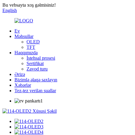
Bu vebsayta xoş gəlmisiniz!
English
Ev
Məhsullar
OLED
TFT
Haqqımızda
İstehsal prosesi
Sertifikat
Zavod turu
Ərizə
Bizimlə əlaqə saxlayın
Xəbərlər
Tez-tez verilən suallar