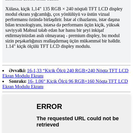
Xülasə, kiçik 1,14" 135 RGB × 240 nöqtəli TFT LCD displey
modul ekranı yığcamlığı, çox yönlülüyü və üstün vizual
performansı özündə birləşdirir. İstər əl cihazlarını, istər daşına
bilən texnologiyanı, istərsə də performans üçün kiçik, yüksək
səviyyəli Məhsul tələb edən hər hansı bir şeyi inkişaf
etdirməyinizdən asılı olmayaraq - premium displey, bu modul
sizin peşəkarlığınızı reallaşdırmaq üçün mükəmməl bir həlldir.
1.14" kiçik ölçülü TFT LCD displey modulu.
Əvvəlki:
16-1,33 “Kiçik Ölçü 240 RGB×240 Nöqtə TFT LCD
Ekran Modulu Ekranı
Sonrakı:
16- 1.06“ Kiçik Ölçü 96 RGB×160 Nöqtə TFT LCD
Ekran Modulu Ekranı