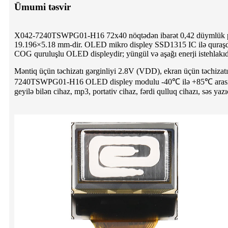
Ümumi təsvir
X042-7240TSWPG01-H16 72x40 nöqtədən ibarət 0,42 düymlük p
19.196×5.18 mm-dir. OLED mikro displey SSD1315 IC ilə quraşdırı
COG quruluşlu OLED displeydir; yüngül və aşağı enerji istehlakıd
Məntiq üçün təchizatı gərginliyi 2.8V (VDD), ekran üçün təchizatı
7240TSWPG01-H16 OLED displey modulu -40℃ ilə +85℃ arasında t
geyilə bilən cihaz, mp3, portativ cihaz, fərdi qulluq cihazı, səs ya