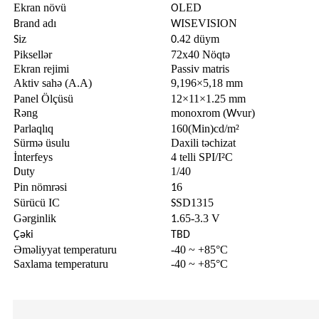
Ekran növü
LED
O
rand adı
ISEVISION
B
W
iz
.42 düym
S
0
Piksellər
72x40 Nöqtə
Ekran rejimi
Passiv matris
Aktiv sahə (A
A)
9,196×5,18 mm
.
Panel Ölçüsü
12×11×1.25 mm
Rəng
monoxrom (
vur)
W
Parlaqlıq
160(Min)cd/m²
Sürmə üsulu
Daxili təchizat
İnterfeys
4 telli SPI/I²C
uty
1/40
D
Pin nömrəsi
6
1
Sürücü IC
SD1315
S
Gərginlik
.65-3.3 V
1
Çəki
TBD
Əməliyyat temperaturu
-40 ~ +85°C
Saxlama temperaturu
-40 ~ +85°C