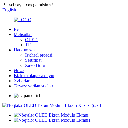
Bu vebsayta xoş gəlmisiniz!
English
Ev
Məhsullar
OLED
TFT
Haqqımızda
İstehsal prosesi
Sertifikat
Zavod turu
Ərizə
Bizimlə əlaqə saxlayın
Xəbərlər
Tez-tez verilən suallar