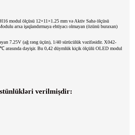
16 modul ölçüsü 12×11×1.25 mm və Aktiv Sahə ölçüsü
 Modulu arxa işıqlandırmaya ehtiyacı olmayan (özünü buraxan)
rəyan 7.25V (ağ rəng üçün), 1/40 sürücülük vəzifəsidir. X042-
 arasında dəyişir. Bu 0,42 düymlük kiçik ölçülü OLED modul
tünlükləri verilmişdir: