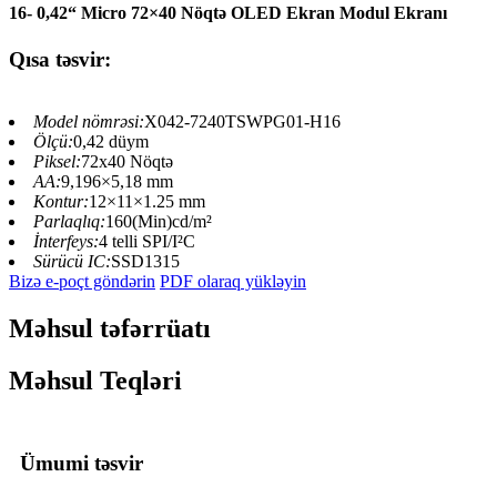
16- 0,42“ Micro 72×40 Nöqtə OLED Ekran Modul Ekranı
Qısa təsvir:
Model nömrəsi:
X042-7240TSWPG01-H16
Ölçü:
0,42 düym
Piksel:
72x40 Nöqtə
AA:
9,196×5,18 mm
Kontur:
12×11×1.25 mm
Parlaqlıq:
160(Min)cd/m²
İnterfeys:
4 telli SPI/I²C
Sürücü IC:
SSD1315
Bizə e-poçt göndərin
PDF olaraq yükləyin
Məhsul təfərrüatı
Məhsul Teqləri
Ümumi təsvir