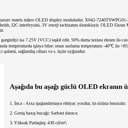
assiv matris mikro OLED displey moduludur. X042-7240TSWPG01-H
lıb, I2C interfeysini, 3V enerji təchizatını dəstəkləyir. OLED Ekran
ır.
 gərginliyi isə 7.25V (VCC) təşkil edir. 50% dama taxtası ekranı ilə cə
emperaturda işləyə bilər; onun saxlama temperaturu -40℃ ilə +85℃
zıcı qələmi, sağlamlıq cihazı və s. üçün uyğundur.
Aşağıda bu aşağı güclü OLED ekranın üs
1. İncə - Arxa işıqlandırmaya ehtiyac yoxdur, öz-özünə buraxılır;
2. Geniş baxış bucağı: Sərbəst dərəcə;
3. Yüksək Parlaqlıq: 430 cd/m²;